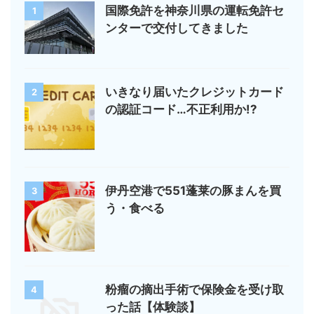
国際免許を神奈川県の運転免許セ
1
ンターで交付してきました
いきなり届いたクレジットカード
2
の認証コード…不正利用か!?
伊丹空港で551蓬莱の豚まんを買
3
う・食べる
粉瘤の摘出手術で保険金を受け取
4
った話【体験談】