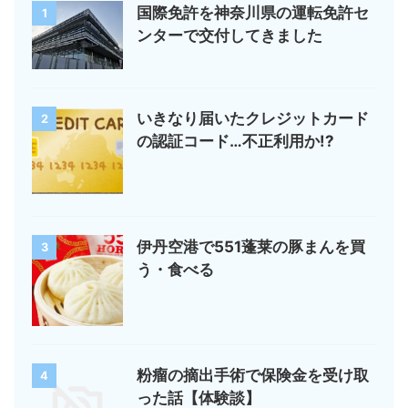
国際免許を神奈川県の運転免許セ
1
ンターで交付してきました
いきなり届いたクレジットカード
2
の認証コード…不正利用か!?
伊丹空港で551蓬莱の豚まんを買
3
う・食べる
粉瘤の摘出手術で保険金を受け取
4
った話【体験談】