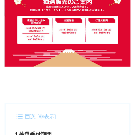
[
非表示
]
目次
1.抽選受付期間